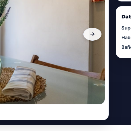
Dat
Supe
→
Hab
Bañ