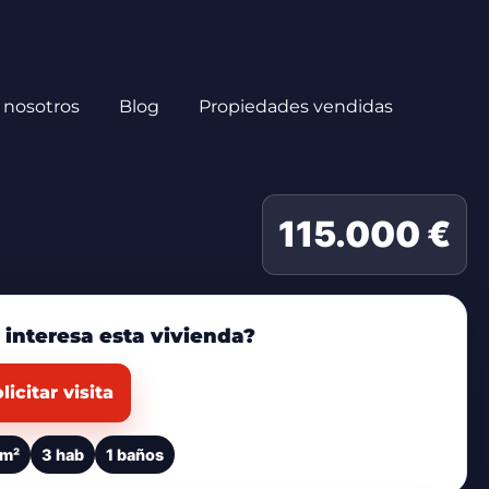
 nosotros
Blog
Propiedades vendidas
115.000 €
 interesa esta vivienda?
licitar visita
 m²
3 hab
1 baños