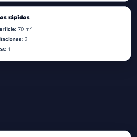
os rápidos
rficie:
70 m²
itaciones:
3
os:
1