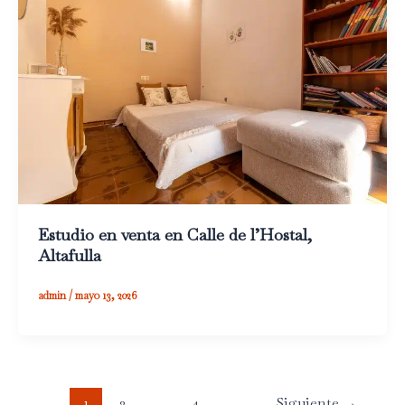
Estudio en venta en Calle de l’Hostal,
Altafulla
admin
/
mayo 13, 2026
1
2
…
4
Siguiente
→